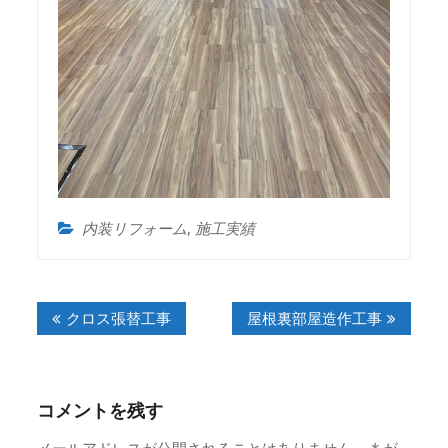
内装リフォーム
,
施工実績
投
クロス張替工事
屋根裏部屋造作工事
稿
ナ
ビ
ゲ
コメントを残す
ー
メールアドレスが公開されることはありません。
*
が