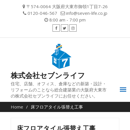
Skip
〒574-0064 大阪府大東市御領1丁目7-26
to
0120-046-567
info@seven-life.co.jp
content
8:00 am - 7:00 pm
facebook
twitter
instagram
株式会社セブンライフ
住宅、店舗、オフィス、倉庫などの新築・設計・
リフォームのことなら総合建築業の大阪府大東市
の株式会社セブンライフにお任せください。
Home
床フロアタイル張替え工事
床フロアタイル張替え工事