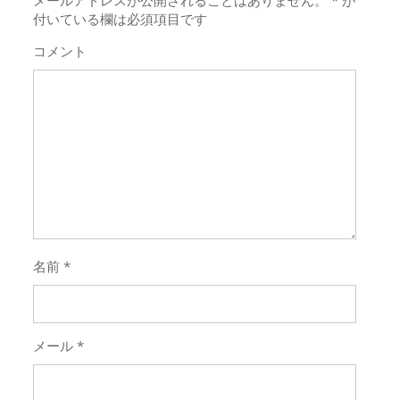
シ
付いている欄は必須項目です
ョ
コメント
ン
名前
*
メール
*