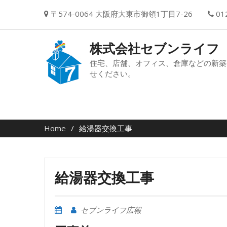
Skip
〒574-0064 大阪府大東市御領1丁目7-26
01
to
content
株式会社セブンライフ
住宅、店舗、オフィス、倉庫などの新築
せください。
Home
給湯器交換工事
給湯器交換工事
セブンライフ広報