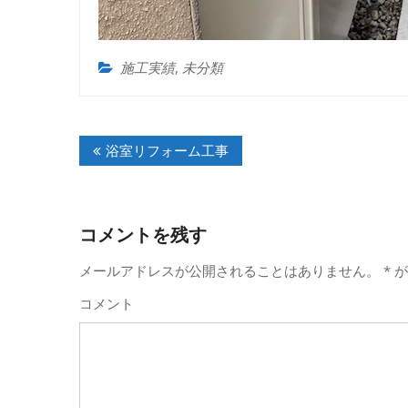
施工実績
,
未分類
投
浴室リフォーム工事
稿
ナ
ビ
コメントを残す
ゲ
メールアドレスが公開されることはありません。
*
が
ー
コメント
シ
ョ
ン